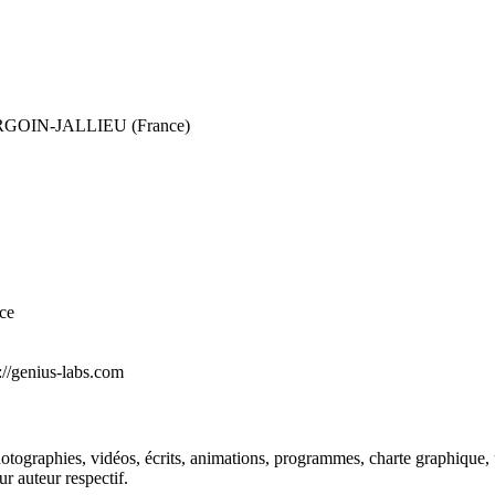
OURGOIN-JALLIEU (France)
ce
tp://genius-labs.com
otographies, vidéos, écrits, animations, programmes, charte graphique, ut
ur auteur respectif.